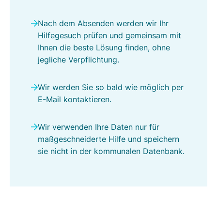
o
n
Nach dem Absenden werden wir Ihr
G
Hilfegesuch prüfen und gemeinsam mit
e
Ihnen die beste Lösung finden, ohne
l
jegliche Verpflichtung.
d
r
Wir werden Sie so bald wie möglich per
o
E-Mail kontaktieren.
p
-
Wir verwenden Ihre Daten nur für
M
maßgeschneiderte Hilfe und speichern
i
sie nicht in der kommunalen Datenbank.
e
r
l
o