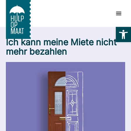
Zum
Inhalt
springen
Symbolle
Ich kann meine Miete nicht
mehr bezahlen