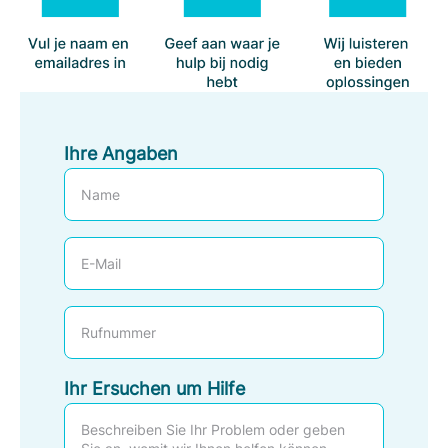
Ihre Angaben
E
-
M
T
a
e
i
l
Ihr Ersuchen um Hilfe
l
e
f