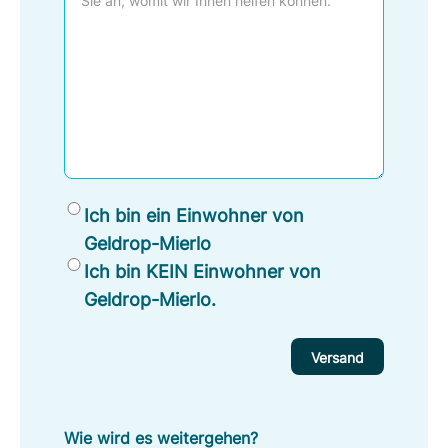
o
n
E
Ich bin ein Einwohner von
i
Geldrop-Mierlo
n
Ich bin KEIN Einwohner von
w
Geldrop-Mierlo.
o
h
n
e
r
v
Wie wird es weitergehen?