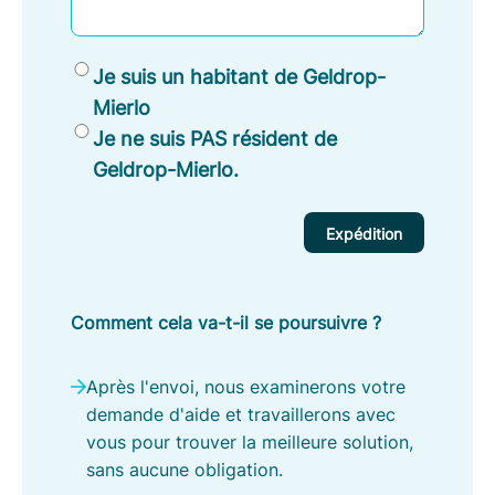
R
Je suis un habitant de Geldrop-
é
Mierlo
s
Je ne suis PAS résident de
i
Geldrop-Mierlo.
d
e
n
t
d
e
Comment cela va-t-il se poursuivre ?
G
e
Après l'envoi, nous examinerons votre
l
demande d'aide et travaillerons avec
d
vous pour trouver la meilleure solution,
r
sans aucune obligation.
o