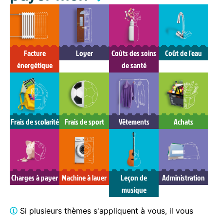
Facture
Loyer
Coûts des soins
Coût de l'eau
énergétique
de santé
Frais de scolarité
Frais de sport
Vêtements
Achats
Charges à payer
Machine à laver
Leçon de
Administration
musique
Si plusieurs thèmes s'appliquent à vous, il vous