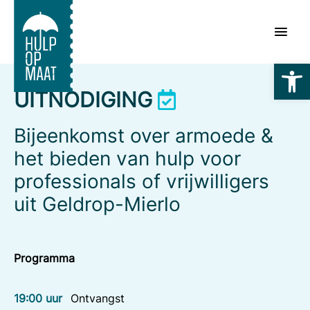
Skip
to
content
Toolb
UITNODIGING
Bijeenkomst over armoede &
het bieden van hulp voor
professionals of vrijwilligers
uit Geldrop-Mierlo
Programma
19:00 uur
Ontvangst